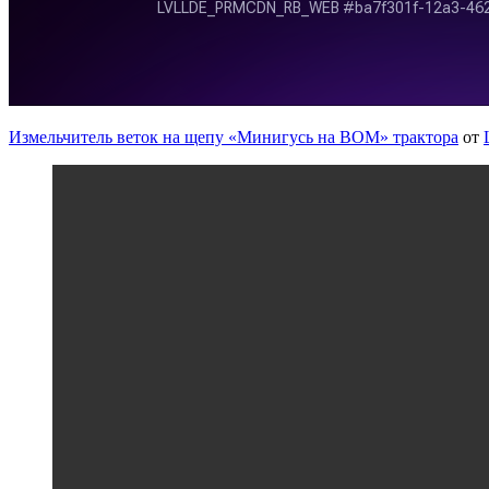
Измельчитель веток на щепу «Минигусь на ВОМ» трактора
от