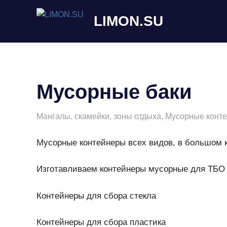
Перейти
LIMON.SU
к
содержимому
Оборудование
для
подворья
Мусорные баки
13.04.2022
admin
Мангалы, скамейки, зоны отдыха
,
Мусорные конт
Мусорные контейнеры всех видов, в большом 
Изготавливаем контейнеры мусорные для ТБО 0,7
Контейнеры для сбора стекла
Контейнеры для сбора пластика