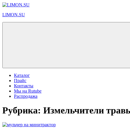
Перейти
к
LIMON.SU
содержимому
Оборудование
для
подворья
Меню
Каталог
Прайс
Контакты
Мы на Rutube
Распродажа
Рубрика:
Измельчители трав