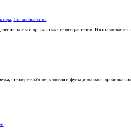
актора
,
Почвообработка
аления ботвы и др. толстых стеблей растений. Изготавливается ш
зка, стеблерезкаУниверсальная и функциональная дробилка соло
ей