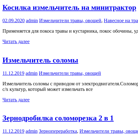
Косилка измельчитель на минитрактор
02.09.2020
admin
Измельчители травы, овощей
,
Навесное на тр
Применяется для покоса травы и кустарника, покос обочины, уд
Читать далее
Измельчитель соломы
11.12.2019
admin
Измельчители травы, овощей
Измельчитель соломы с приводом от электродвигателя.Соломоре
с/х культур, который может измельчать все
Читать далее
Зернодробилка соломорезка 2 в 1
11.12.2019
admin
Зернопереработка
,
Измельчители травы, овощ